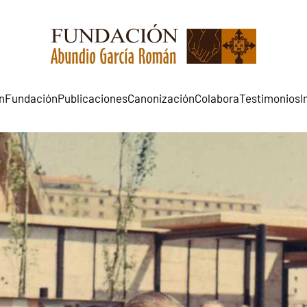
n
Fundación
Publicaciones
Canonización
Colabora
Testimonios
I