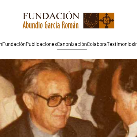
n
Fundación
Publicaciones
Canonización
Colabora
Testimonios
I